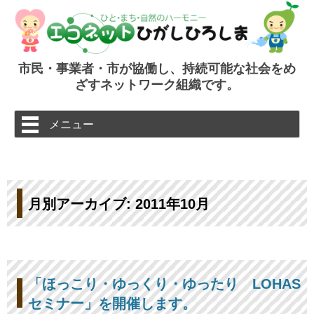
市民・事業者・市が協働し、持続可能な社会をめ
ざすネットワーク組織です。
コ
メニュー
ン
テ
ン
ツ
へ
ス
キ
ッ
月別アーカイブ:
2011年10月
プ
「ほっこり・ゆっくり・ゆったり LOHAS
セミナー」を開催します。