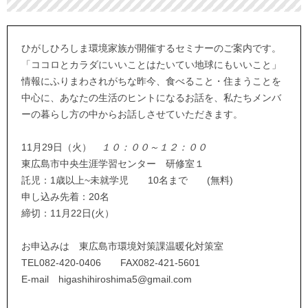
ひがしひろしま環境家族が開催するセミナーのご案内です。
「ココロとカラダにいいことはたいてい地球にもいいこと」
情報にふりまわされがちな昨今、食べること・住まうことを
中心に、あなたの生活のヒントになるお話を、私たちメンバ
ーの暮らし方の中からお話しさせていただきます。
11月29日（火）
１０：００～１２：００
東広島市中央生涯学習センター 研修室１
託児：1歳以上~未就学児 10名まで (無料)
申し込み先着：20名
締切：11月22日(火）
お申込みは 東広島市環境対策課温暖化対策室
TEL082-420-0406 FAX082-421-5601
E-mail higashihiroshima5@gmail.com