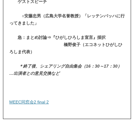
ゲストスピーチ
○安藤忠男（広島大学名誉教授）「レッテンバッハに行
ってきました」
急
：まとめ討論⇒『ひがしひろしま宣言』採択
橋野俊子（エコネットひがしひ
ろしま代表）
＊終了後、シェアリング自由集会（16：30～17：30）
…出演者との意見交換など
MEEC同窓会2 final 2