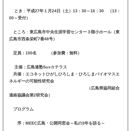
とき
：
平成27年
１月24日（土）13：30～16：30
（13：
00～受付）
ところ
：
東広島市中央生涯学習センター３階小ホール（東
広島市西条栄町7番48号）
定員：100名 （参加費：無料）
主催：広島連塾Sus☆テラス
共催：エコネットひがしひろしま・ひろしまバイオマスエ
ネルギーの可能性研究会
（
広島県協同組合
連絡協議会第2研究会）
プログラム
序
：MEEC広島・公開同窓会～私の3年を語る～