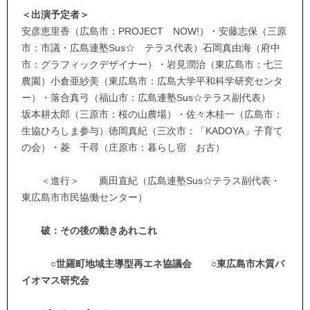
＜出演予定者＞
安彦恵里香（広島市：PROJECT NOW!）・安藤志保（三原
市：市議・広島連塾Sus☆ テラス代表）石岡真由海（府中
市：グラフィックデザイナー）・岩見潤治（東広島市：七三
農園）小倉亜紗美（東広島市：広島大学平和科学研究センタ
ー）・落合真弓（福山市：広島連塾Sus☆テラス副代表）
坂本耕太郎（三原市：桜の山農場）・佐々木桂一（広島市：
生協ひろしま参与）徳岡真紀（三次市：「KADOYA」子育て
の会）・菱 千尋（庄原市：暮らし宿 お古）
＜進行＞ 薦田直紀（広島連塾Sus☆テラス副代表・
東広島市市民協働センター）
破
：その後の動きあれこれ
○世羅町地域主導型再エネ協議会 ○東広島市木質バ
イオマス研究会