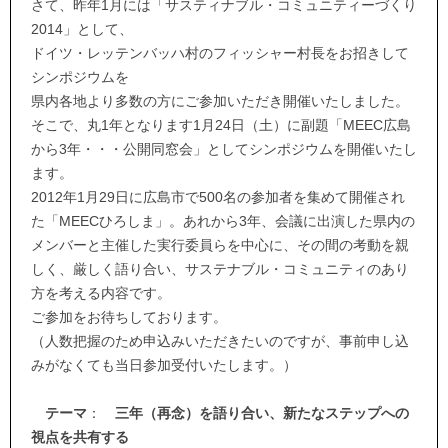
さて、昨年1月には「サスティナブル・コミュニティーづくり
2014」として、
ドイツ・レッテンバッハ村のフィッシャー村長をお招きして
シンポジウムを
県内各地より多数の方にご参加いただき開催いたしました。
そこで、丸1年となります1月24日（土）に副題「MEEC広島
から3年・・・公開同窓会」としてシンポジウムを開催いたし
ます。
2012年1月29日に広島市で500名の参加者を集めて開催され
た「MEECひろしま」。あれから3年、会議に出演した県内の
メンバーと主催した実行委員らを中心に、その間の考動を親
しく、厳しく語り合い、サステナブル・コミュニティのあり
方を考える内容です。
ご参加をお待ちしております。
（人数把握のため申込みいただきたいのですが、事前申し込
みがなくても当日参加受付いたします。）
テーマ
：
三年（再念）を語り合い、新たなステップへの
視点を共有する