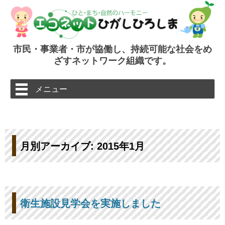
市民・事業者・市が協働し、持続可能な社会をめ
ざすネットワーク組織です。
コ
メニュー
ン
テ
ン
ツ
へ
ス
キ
ッ
月別アーカイブ:
2015年1月
プ
衛生施設見学会を実施しました