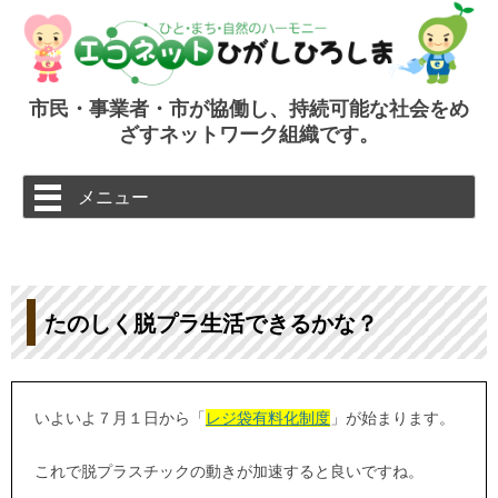
市民・事業者・市が協働し、持続可能な社会をめ
ざすネットワーク組織です。
コ
メニュー
ン
テ
ン
ツ
へ
ス
キ
ッ
たのしく脱プラ生活できるかな？
プ
いよいよ７月１日から「
レジ袋有料化制度
」が始まります。
これで脱プラスチックの動きが加速すると良いですね。