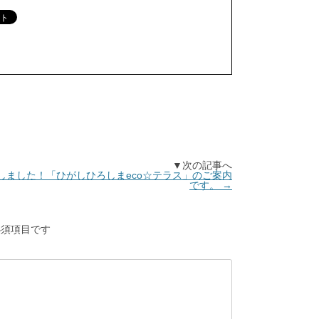
▼次の記事へ
しました！「ひがしひろしまeco☆テラス」のご案内
です。
→
須項目です