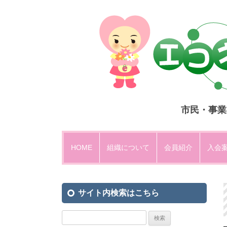
市民・事業
HOME
組織について
会員紹介
入会
設立趣意
サイト内検索はこちら
運営方法・組織図
エコネットひがしひろしま規約
検