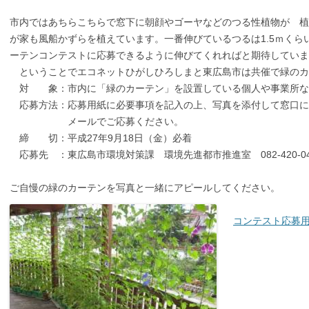
市内ではあちらこちらで窓下に朝顔やゴーヤなどのつる性植物が 植
が家も風船かずらを植えています。一番伸びているつるは1.5ｍく
ーテンコンテストに応募できるように伸びてくれればと期待してい
ということでエコネットひがしひろしまと東広島市は共催で緑のカ
対 象：市内に「緑のカーテン」を設置している個人や事業所な
応募方法：応募用紙に必要事項を記入の上、写真を添付して窓口に
メールでご応募ください。
締 切：平成27年9月18日（金）必着
応募先 ：東広島市環境対策課 環境先進都市推進室 082-420-04
ご自慢の緑のカーテンを写真と一緒にアピールしてください。
コンテスト応募