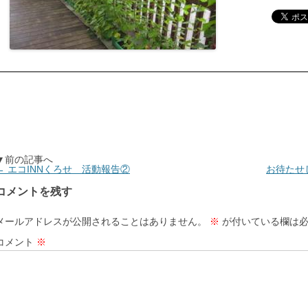
▼前の記事へ
←
エコINNくろせ 活動報告②
お待たせ
コメントを残す
メールアドレスが公開されることはありません。
※
が付いている欄は必
コメント
※