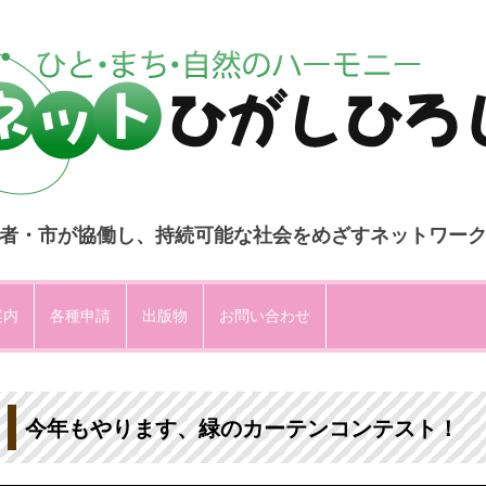
者・市が協働し、持続可能な社会をめざすネットワー
コ
ン
案内
各種申請
出版物
お問い合わせ
テ
ン
ツ
へ
ス
キ
ッ
プ
今年もやります、緑のカーテンコンテスト！