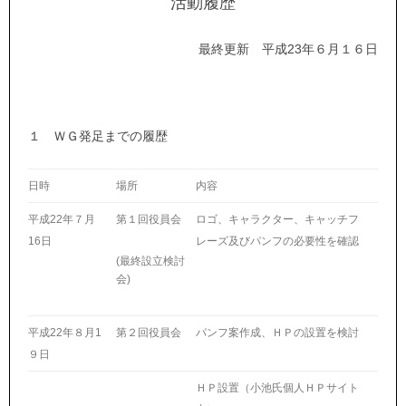
活動履歴
最終更新 平成23年６月１６日
１ ＷＧ発足までの履歴
日時
場所
内容
平成22年７月
第１回役員会
ロゴ、キャラクター、キャッチフ
16日
レーズ及びパンフの必要性を確認
(最終設立検討
会)
平成22年８月1
第２回役員会
パンフ案作成、ＨＰの設置を検討
９日
ＨＰ設置（小池氏個人ＨＰサイト