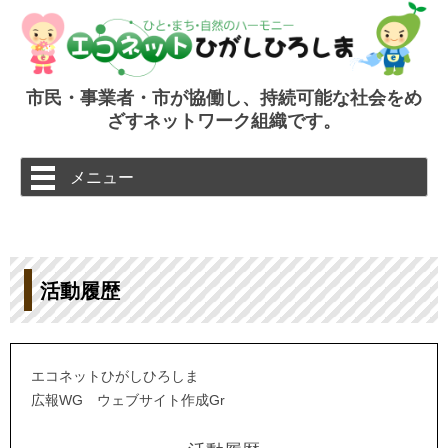
市民・事業者・市が協働し、持続可能な社会をめ
ざすネットワーク組織です。
コ
メニュー
ン
テ
ン
ツ
へ
ス
キ
ッ
活動履歴
プ
エコネットひがしひろしま
広報WG ウェブサイト作成Gr