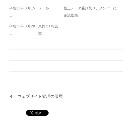
平成23年６月15
メール
校正データ受け取り。メンバーに
日
確認依頼。
平成23年６月20
東館１F相談
日
室
４ ウェブサイト管理の履歴