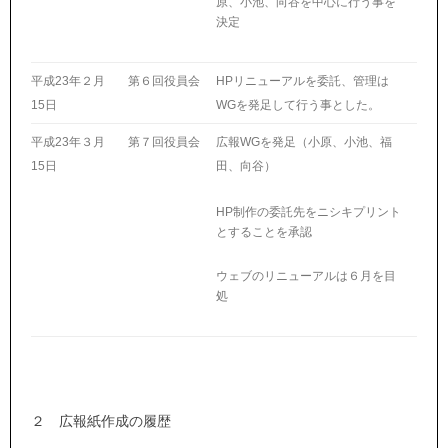
原、小池、向谷を中心に行う事を
決定
平成23年２月
第６回役員会
HPリニューアルを委託、管理は
15日
WGを発足して行う事とした。
平成23年３月
第７回役員会
広報WGを発足（小原、小池、福
15日
田、向谷）
HP制作の委託先をニシキプリント
とすることを承認
ウェブのリニューアルは６月を目
処
２ 広報紙作成の履歴