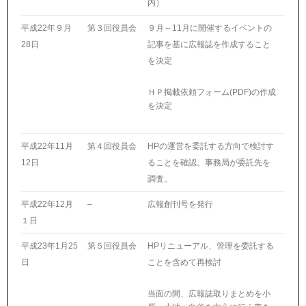
内）
平成22年９月
第３回役員会
９月～11月に開催するイベントの
28日
記事を基に広報誌を作成すること
を決定
ＨＰ掲載依頼フォーム(PDF)の作成
を決定
平成22年11月
第４回役員会
HPの運営を委託する方向で検討す
12日
ることを確認。事務局が委託先を
調査。
平成22年12月
–
広報創刊号を発行
１日
平成23年1月25
第５回役員会
HPリニューアル、管理を委託する
日
ことを含めて再検討
当面の間、広報誌取りまとめを小