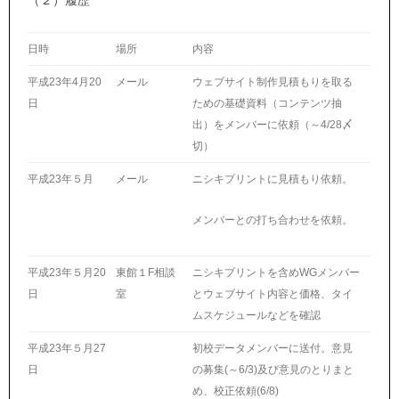
日時
場所
内容
平成23年4月20
メール
ウェブサイト制作見積もりを取る
日
ための基礎資料（コンテンツ抽
出）をメンバーに依頼（～4/28〆
切）
平成23年５月
メール
ニシキプリントに見積もり依頼。
メンバーとの打ち合わせを依頼。
平成23年５月20
東館１F相談
ニシキプリントを含めWGメンバー
日
室
とウェブサイト内容と価格、タイ
ムスケジュールなどを確認
平成23年５月27
初校データメンバーに送付。意見
日
の募集(～6/3)及び意見のとりまと
め、校正依頼(6/8)