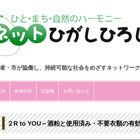
者・市が協働し、持続可能な社会をめざすネットワー
コ
ン
案内
各種申請
出版物
お問い合わせ
テ
ン
ツ
へ
ス
キ
ッ
プ
２R to YOU～酒粕と使用済み・不要衣類の