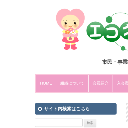
市民・事業
HOME
組織について
会員紹介
入会
設立趣意
サイト内検索はこちら
運営方法・組織図
エコネットひがしひろしま規約
検