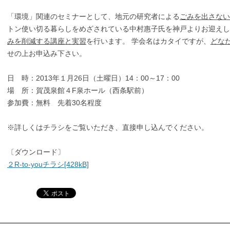
「環境」関連のセミナーとして、地元の研究者による
ごみを出さない
トン使い切る暮らしをめざされている中村惠子氏を神戸よりお迎えし
みを削減する講座と実習
を行います。 学会名はカタイですが、
どな
せの上お申込み下さい。
日 時：2013年１月26日（土曜日）14：00～17：00
場 所：賀茂泉館４F泉ホール（西条駅前）
参加費：無料 先着30名程度
※詳しくはチラシをご覧いただき、直接申し込んでください。
〔ダウンロード〕
２R-to-youチラシ[428kB]