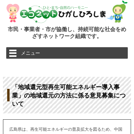
市民・事業者・市が協働し、持続可能な社会をめ
ざすネットワーク組織です。
コ
メニュー
ン
テ
ン
ツ
へ
ス
キ
ッ
「地域還元型再生可能エネルギー導入事
プ
業」の地域還元の方法に係る意見募集につ
いて
広島県は、再生可能エネルギーの普及拡大を図るため、中国