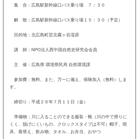
集 合：広島駅新幹線口バス乗り場 ７：３０
解 散：広島駅新幹線口バス乗り場１５：３０（予定）
目的地：北広島町芸北霧ヶ谷湿原
講 師：NPO法人西中国自然史研究会会員
主 催：広島県 環境県民局 自然環境課
参加費：無料。また、万一に備え、保険加入（無料）しま
す。
締切り：平成２６年７月１１日（金）
準備物：川に入ることのできる服装・靴（川の中で滑りに
くく、脱げにくいもの、クロックスタイプは不可）帽子、雨
具、着替え、飲み物、タオル、お弁当、おやつ