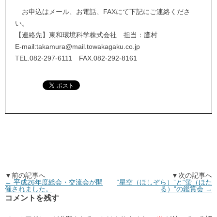
お申込はメール、お電話、FAXにて下記にご連絡くださ
い。
【連絡先】東和環境科学株式会社 担当：鷹村
E-mail:takamura@mail.towakagaku.co.jp
TEL.082-297-6111 FAX.082-292-8161
▼前の記事へ
▼次の記事へ
←
平成26年度総会・交流会が開
“星空（ほしぞら）”と“蛍（ほた
催されました。
る）”の鑑賞会
→
コメントを残す