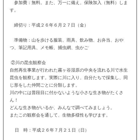
参加費：無料。また、万一に備え、保険加入（無料）しま
す。
締切り：平成２６年６月２７日（金）
準備物：山を歩ける服装、雨具、飲み物、お弁当、おや
つ、筆記用具、メモ帳、捕虫網、虫かご
②川の昆虫観察会
自然再生事業が行われた霧ヶ谷湿原の中央を流れる川で水生
昆虫を観察します。実際に川に入り、自分たちで採集し、同
じ形をした仲間ごとに分類します。
川の中には普段目に付かないような小さな生き物がたくさ
ん！
どんな生き物がいるか、みんなで調べてみましょう。
またこの観察会を通して、生物多様性も学びます。
日 時：平成２６年７月２１日（日）