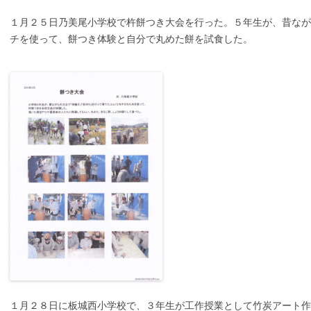
１月２５日乃美尾小学校で杵餅つき大会を行った。５年生が、昔なが
チを使って、餅つき体験と自分で丸めた餅を試食した。
１月２８日に板城西小学校で、３年生が工作授業として竹炭アート作