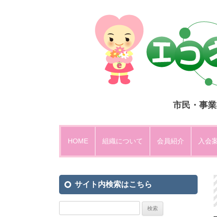
市民・事業
HOME
組織について
会員紹介
入会
設立趣意
サイト内検索はこちら
運営方法・組織図
エコネットひがしひろしま規約
検