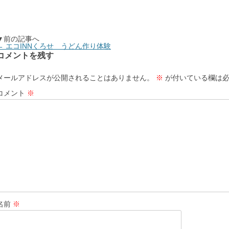
▼前の記事へ
←
エコINNくろせ うどん作り体験
コメントを残す
メールアドレスが公開されることはありません。
※
が付いている欄は必
コメント
※
名前
※