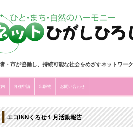
者・市が協働し、持続可能な社会をめざすネットワー
コ
ン
案内
各種申請
出版物
お問い合わせ
テ
ン
ツ
へ
ス
キ
ッ
プ
エコINNくろせ１月活動報告