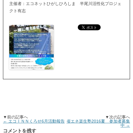
主催者：エコネットひがしひろしま 半尾川活性化プロジェ
クト有志
▼前の記事へ
▼次の記事へ
←
エコＩＮＮくろせ6月活動報告
省エネ楽生塾2016夏 参加者募集
中
→
コメントを残す