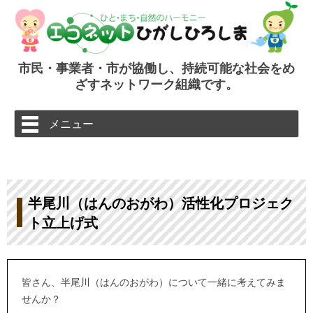
市民・事業者・市が協働し、持続可能な社会をめ
ざすネットワーク組織です。
コ
メニュー
ン
テ
ン
ツ
へ
ス
キ
ッ
半尾川（はんのおがわ）活性化プロジェク
プ
ト立上げ式
皆さん、半尾川（はんのおがわ）について一緒に考えてみま
せんか？