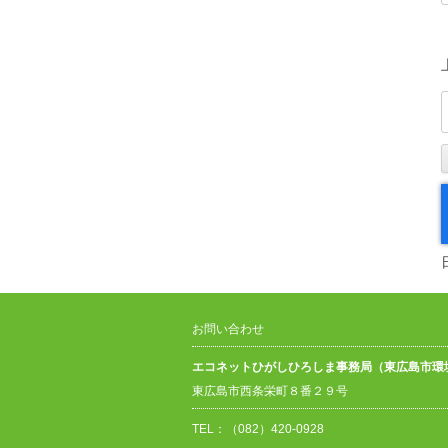
お問い合わせ
エコネットひがしひろしま事務局（東広島市環
東広島市西条栄町８番２９号
TEL：（082）420-0928