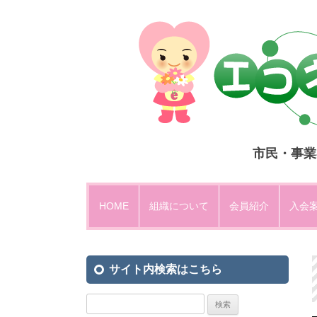
市民・事業
HOME
組織について
会員紹介
入会
設立趣意
サイト内検索はこちら
運営方法・組織図
エコネットひがしひろしま規約
検