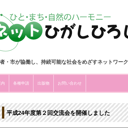
者・市が協働し、持続可能な社会をめざすネットワー
コ
ン
案内
各種申請
出版物
お問い合わせ
テ
ン
ツ
へ
ス
キ
ッ
プ
平成24年度第２回交流会を開催しました