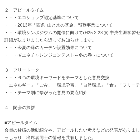
２ アピールタイム
・・・エコショップ認定基準について
・・・2013年「西条･山と水の基金」報奨事業について
・・・環境シンポジウムの開催に向けて(H25.2.23 於:中央生涯学習
詳細が決まりましたら追ってお知らせします。
・・・今夏の緑のカーテン設置効果について
・・・省エネチャレンジコンテスト～冬の巻～について
３ フリートーク
・・・６つの環境キーワードをテーマとした意見交換
「エネルギー」「ごみ」「環境学習」「自然環境」「食」「フリーテ
・・・テーマ別に挙がった意見の要点紹介
４ 閉会の挨拶
■アピールタイム
会員の皆様の活動紹介や、アピールしたい考えなどの発表がありまし
っしゃり、出席者同士の情報を共有しました。