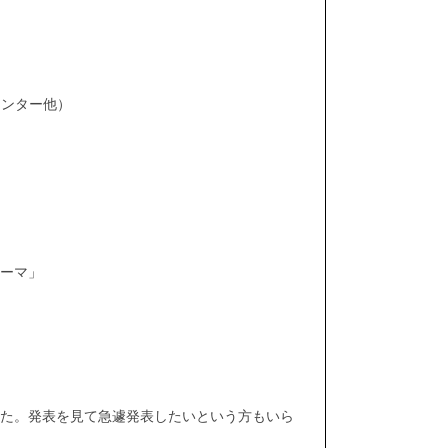
センター他）
ーマ」
た。発表を見て急遽発表したいという方もいら