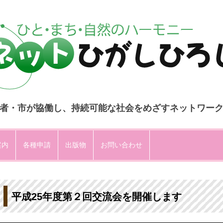
者・市が協働し、持続可能な社会をめざすネットワー
コ
ン
案内
各種申請
出版物
お問い合わせ
テ
ン
ツ
へ
ス
キ
ッ
プ
平成25年度第２回交流会を開催します