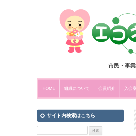
市民・事業
HOME
組織について
会員紹介
入会
設立趣意
サイト内検索はこちら
運営方法・組織図
エコネットひがしひろしま規約
検