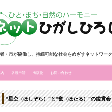
者・市が協働し、持続可能な社会をめざすネットワー
コ
ン
案内
各種申請
出版物
お問い合わせ
テ
ン
ツ
へ
ス
キ
ッ
プ
“星空（ほしぞら）”と“蛍（ほたる）”の鑑賞会