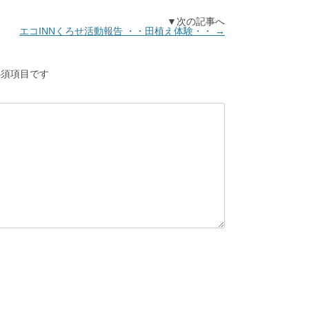
▼次の記事へ
エコINNくろせ活動報告 ・・田植え体験・・
→
須項目です