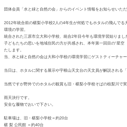
団体会員「水と緑と自然の会」からのイベント情報をお知らせいただ
2012年統合前の椹梨小学校2人の4年生が何処でもホタルの飛んで
環境の学習。
統合された三原市立大和小学校、統合2年目今年も環境学習始りまし
子どもたちの思いを地域住民の方が共感され、本年第一回目の“星空（
たします。
当、水と緑と自然の会は大和小学校の環境学習にゲストティーチャ
当日は、ホタルに関する展示や宇根山天文台の天文員が解説される
当然ですが野外でのホタルの観賞も旧・椹梨小学校そばの椋梨川で実
雨天決行です。
安全な履物でおいで下さい。
駐車場は、旧・椹梨小学校＝約20台
椹 梨 公民館 ＝約40台