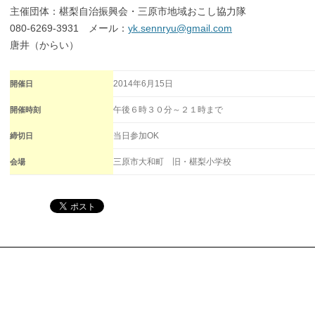
主催団体：椹梨自治振興会・三原市地域おこし協力隊
080-6269-3931 メール：
yk.sennryu@gmail.com
唐井（からい）
2014年6月15日
開催日
午後６時３０分～２１時まで
開催時刻
当日参加OK
締切日
三原市大和町 旧・椹梨小学校
会場