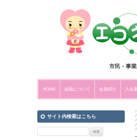
市民・事業
HOME
組織について
会員紹介
入会
設立趣意
サイト内検索はこちら
運営方法・組織図
エコネットひがしひろしま規約
検